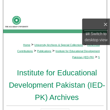
Search
Browse Departments
×
My Account
Switch to
desktop
view
About
>
>
Home
University Archives & Special Collections
Intellectual
>
>
Contributions
Publications
Institute for Educational Development
Digital Commons Network™
>
Pakistan (IED-PK)
5
Institute for Educational
Development Pakistan (IED-
PK) Archives