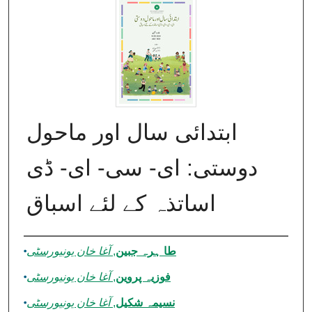
ابتدائی سال اور ماحول
دوستی: ای- سی- ای- ڈی
اساتذہ کے لئے اسباق
Authors
آغا خان یونیورسٹی
,
طا ہرہ جبین
آغا خان یونیورسٹی
,
فوزیہ پروین
آغا خان یونیورسٹی
,
نسیمہ شکیل